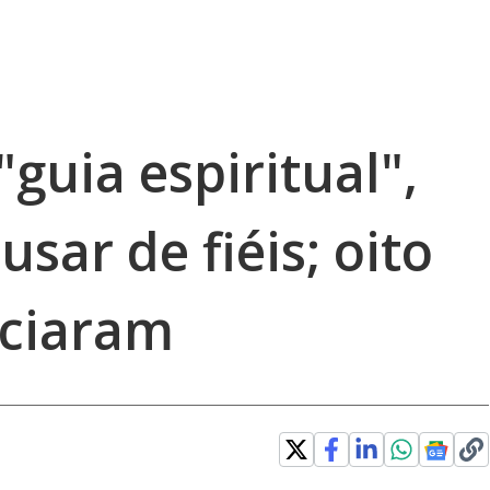
guia espiritual",
sar de fiéis; oito
nciaram