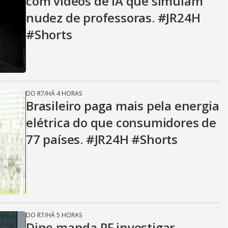
com vídeos de IA que simulam
nudez de professoras. #JR24H
#Shorts
DO R7
/
HÁ 4 HORAS
Brasileiro paga mais pela energia
elétrica do que consumidores de
77 países. #JR24H #Shorts
DO R7
/
HÁ 5 HORAS
Dino manda PF investigar