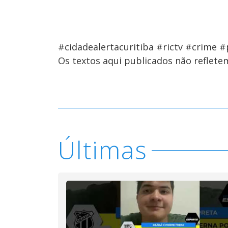
#cidadealertacuritiba #rictv #crime #p
Os textos aqui publicados não reflet
Últimas