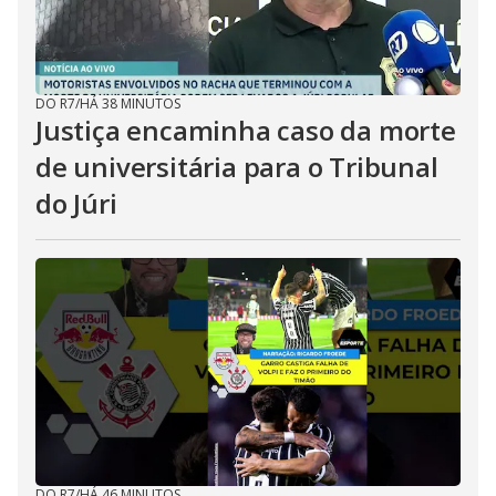
DO R7
/
HÁ 38 MINUTOS
Justiça encaminha caso da morte
de universitária para o Tribunal
do Júri
DO R7
/
HÁ 46 MINUTOS