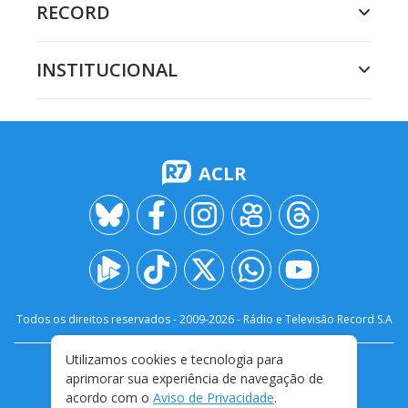
RECORD
INSTITUCIONAL
ACLR
Todos os direitos reservados - 2009-
2026
- Rádio e Televisão Record S.A
Utilizamos cookies e tecnologia para
CARREIRA
FALE CONOSCO
PRIVACIDADE
aprimorar sua experiência de navegação de
TERMOS E CONDIÇÕES DE USO
acordo com o
Aviso de Privacidade
.