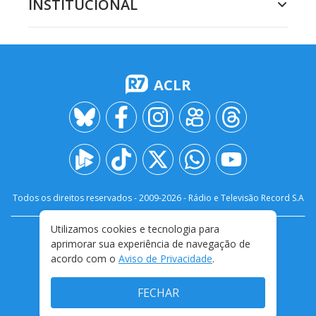
INSTITUCIONAL
ACLR
Todos os direitos reservados - 2009-
2026
- Rádio e Televisão Record S.A
Utilizamos cookies e tecnologia para
CARREIRA
FALE CONOSCO
PRIVACIDADE
aprimorar sua experiência de navegação de
TERMOS E CONDIÇÕES DE USO
acordo com o
Aviso de Privacidade
.
FECHAR