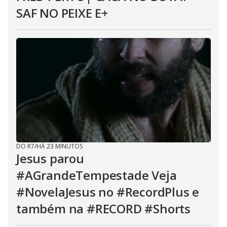
SAF NO PEIXE E+
DO R7
/
HÁ 23 MINUTOS
Jesus parou
#AGrandeTempestade Veja
#NovelaJesus no #RecordPlus e
também na #RECORD #Shorts