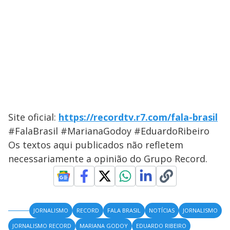
Site oficial:
https://recordtv.r7.com/fala-brasil
#FalaBrasil #MarianaGodoy #EduardoRibeiro
Os textos aqui publicados não refletem
necessariamente a opinião do Grupo Record.
JORNALISMO
RECORD
FALA BRASIL
NOTÍCIAS
JORNALISMO
JORNALISMO RECORD
MARIANA GODOY
EDUARDO RIBEIRO