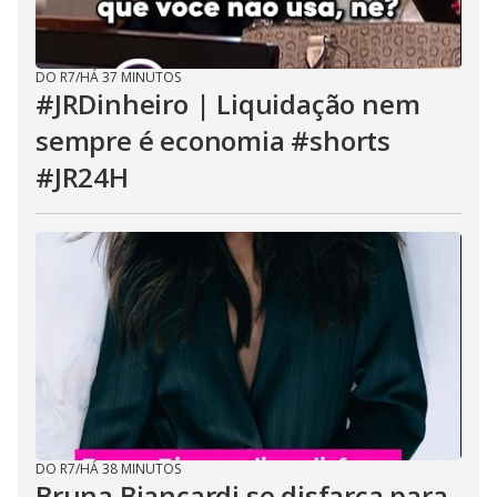
DO R7
/
HÁ 37 MINUTOS
#JRDinheiro | Liquidação nem
sempre é economia #shorts
#JR24H
DO R7
/
HÁ 38 MINUTOS
Bruna Biancardi se disfarça para