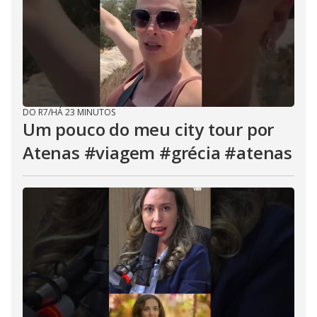
DO R7
/
HÁ 23 MINUTOS
Um pouco do meu city tour por
Atenas #viagem #grécia #atenas