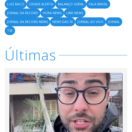
LUIZ BACCI
CIDADE ALERTA
BALANÇO GERAL
FALA BRASIL
JORNAL DA RECORD
HORA NEWS
LINK NEWS
JORNAL DA RECORD NEWS
NEWS DAS 10
JORNAL AO VIVO
JORNAL
TSE
Últimas