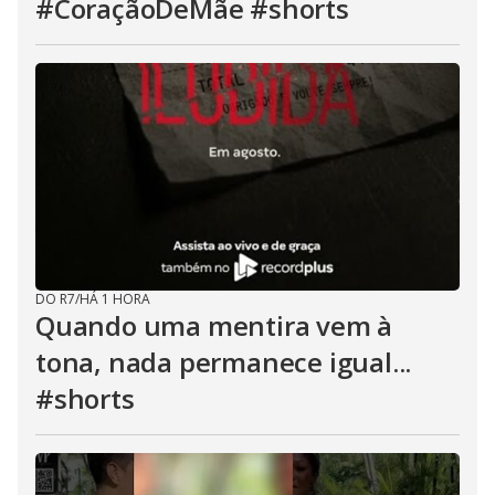
#CoraçãoDeMãe #shorts
DO R7
/
HÁ 1 HORA
Quando uma mentira vem à
tona, nada permanece igual...
#shorts