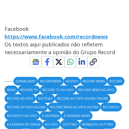
Facebook:
https://www.facebook.com/recordnews
Os textos aqui publicados não refletem
necessariamente a opinião do Grupo Record.
JORNALISMO
RECORDNEWS
AOVIVO
RECORD NEWS
RECORD
NEWS
RECORD TV
RECORD TV AO VIVO
RECORD NEWS AO VIVO
RECORD AO VIVO
NOTÍCIAS
RECORD AO VIVO AGORA ONLINE
RECORD AO VIVO AGORA
RECORD NEWS AO VIVO AGORA
RECORDTV
RECORDTV AO VIVO
A FAZENDA
A FAZENDA NEWS
A FAZENDA DE GRAÇA
AO VIVO
GOTTINO
REINALDO GOTTINO