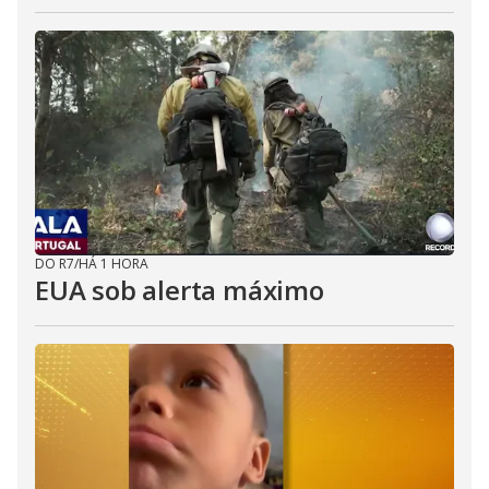
DO R7
/
HÁ 1 HORA
EUA sob alerta máximo