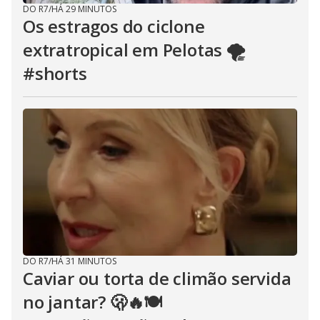
DO R7
/
HÁ 29 MINUTOS
Os estragos do ciclone
extratropical em Pelotas 🌪️
#shorts
DO R7
/
HÁ 31 MINUTOS
Caviar ou torta de climão servida
no jantar? 🫢🔥🍽️