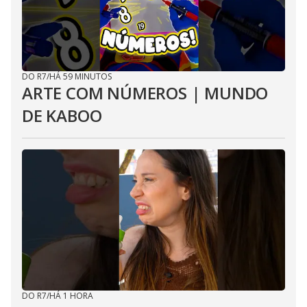
DO R7
/
HÁ 59 MINUTOS
ARTE COM NÚMEROS | MUNDO
DE KABOO
DO R7
/
HÁ 1 HORA