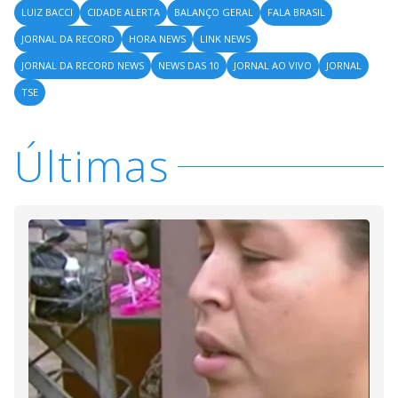
LUIZ BACCI
CIDADE ALERTA
BALANÇO GERAL
FALA BRASIL
JORNAL DA RECORD
HORA NEWS
LINK NEWS
JORNAL DA RECORD NEWS
NEWS DAS 10
JORNAL AO VIVO
JORNAL
TSE
Últimas