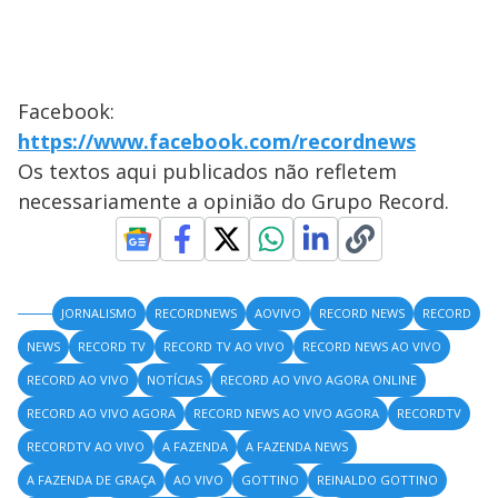
Facebook:
https://www.facebook.com/recordnews
Os textos aqui publicados não refletem
necessariamente a opinião do Grupo Record.
JORNALISMO
RECORDNEWS
AOVIVO
RECORD NEWS
RECORD
NEWS
RECORD TV
RECORD TV AO VIVO
RECORD NEWS AO VIVO
RECORD AO VIVO
NOTÍCIAS
RECORD AO VIVO AGORA ONLINE
RECORD AO VIVO AGORA
RECORD NEWS AO VIVO AGORA
RECORDTV
RECORDTV AO VIVO
A FAZENDA
A FAZENDA NEWS
A FAZENDA DE GRAÇA
AO VIVO
GOTTINO
REINALDO GOTTINO