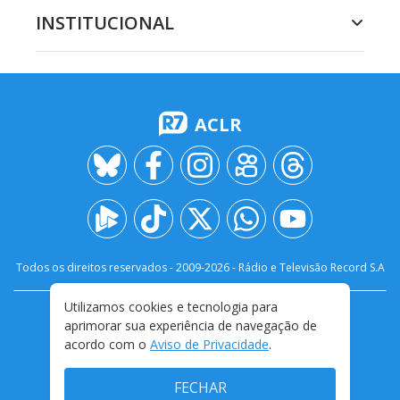
INSTITUCIONAL
ACLR
Todos os direitos reservados - 2009-
2026
- Rádio e Televisão Record S.A
Utilizamos cookies e tecnologia para
CARREIRA
FALE CONOSCO
PRIVACIDADE
aprimorar sua experiência de navegação de
TERMOS E CONDIÇÕES DE USO
acordo com o
Aviso de Privacidade
.
FECHAR