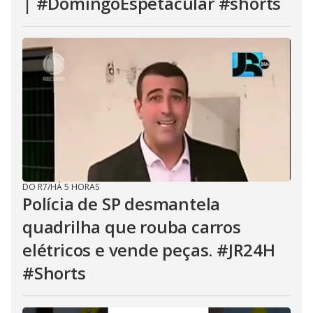
| #DomingoEspetacular #shorts
DO R7
/
HÁ 5 HORAS
Polícia de SP desmantela
quadrilha que rouba carros
elétricos e vende peças. #JR24H
#Shorts