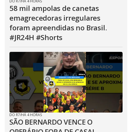
DO R7
/
HÁ 4 HORAS
58 mil ampolas de canetas
emagrecedoras irregulares
foram apreendidas no Brasil.
#JR24H #Shorts
DO R7
/
HÁ 4 HORAS
SÃO BERNARDO VENCE O
OPERÁRIO FORA DE CASA!