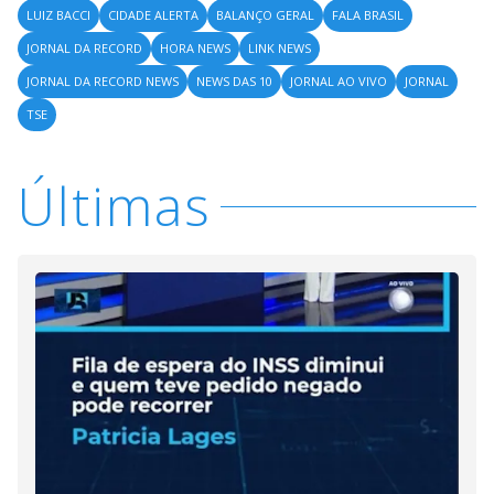
LUIZ BACCI
CIDADE ALERTA
BALANÇO GERAL
FALA BRASIL
JORNAL DA RECORD
HORA NEWS
LINK NEWS
JORNAL DA RECORD NEWS
NEWS DAS 10
JORNAL AO VIVO
JORNAL
TSE
Últimas