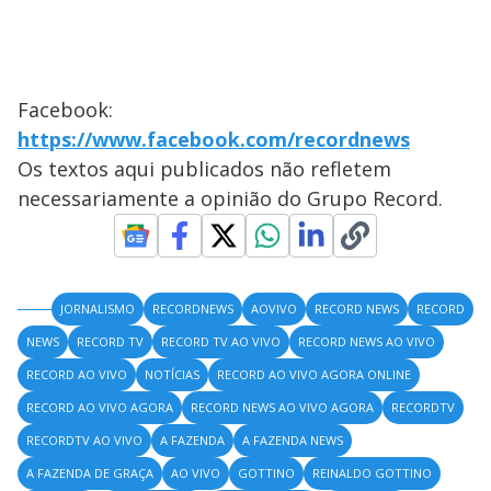
Facebook:
https://www.facebook.com/recordnews
Os textos aqui publicados não refletem
necessariamente a opinião do Grupo Record.
JORNALISMO
RECORDNEWS
AOVIVO
RECORD NEWS
RECORD
NEWS
RECORD TV
RECORD TV AO VIVO
RECORD NEWS AO VIVO
RECORD AO VIVO
NOTÍCIAS
RECORD AO VIVO AGORA ONLINE
RECORD AO VIVO AGORA
RECORD NEWS AO VIVO AGORA
RECORDTV
RECORDTV AO VIVO
A FAZENDA
A FAZENDA NEWS
A FAZENDA DE GRAÇA
AO VIVO
GOTTINO
REINALDO GOTTINO