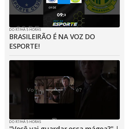
DO R7
/
HÁ 5 HORAS
BRASILEIRÃO É NA VOZ DO
ESPORTE!
DO R7
/
HÁ 5 HORAS
"Você vai guardar essa mágoa?" |