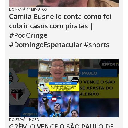
DO R7
/
HÁ 47 MINUTOS
Camila Busnello conta como foi
cobrir casos com piratas |
#PodCringe
#DomingoEspetacular #shorts
DO R7
/
HÁ 1 HORA
GRÊMIO VENCE O SÃO PAULO DE