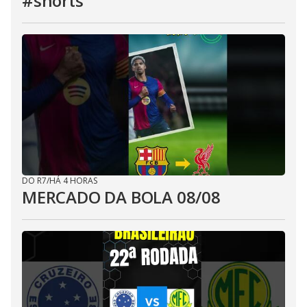
#shorts
DO R7
/
HÁ 4 HORAS
MERCADO DA BOLA 08/08