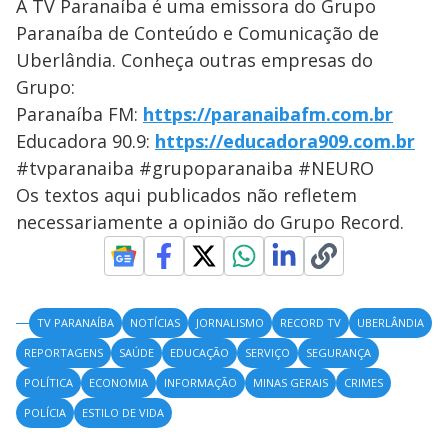
A TV Paranaíba é uma emissora do Grupo
Paranaíba de Conteúdo e Comunicação de
Uberlândia. Conheça outras empresas do
Grupo:
Paranaíba FM:
https://paranaibafm.com.br
Educadora 90.9:
https://educadora909.com.br
#tvparanaiba #grupoparanaiba #NEURO
Os textos aqui publicados não refletem
necessariamente a opinião do Grupo Record.
TV PARANAÍBA
NOTÍCIAS
JORNALISMO
RECORD TV
UBERLÂNDIA
REPORTAGENS
SAÚDE
EDUCAÇÃO
SERVIÇO
SEGURANÇA
POLÍTICA
ECONOMIA
INFORMAÇÃO
MINAS GERAIS
CRIMES
POLÍCIA
ESTILO DE VIDA