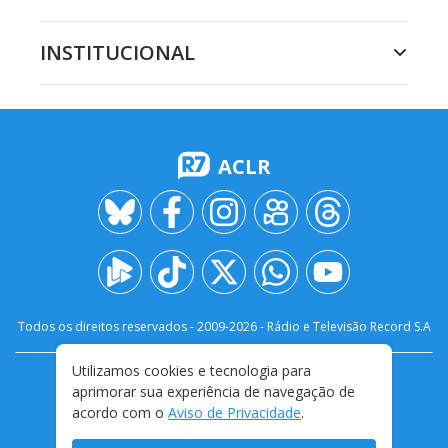
INSTITUCIONAL
ACLR
Todos os direitos reservados - 2009-
2026
- Rádio e Televisão Record S.A
Utilizamos cookies e tecnologia para
CARREIRA
FALE CONOSCO
PRIVACIDADE
aprimorar sua experiência de navegação de
TERMOS E CONDIÇÕES DE USO
acordo com o
Aviso de Privacidade
.