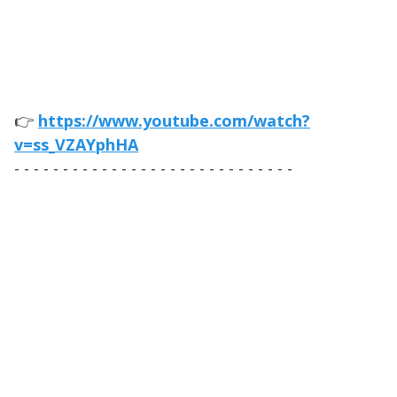
👉
https://www.youtube.com/watch?
v=ss_VZAYphHA
- - - - - - - - - - - - - - - - - - - - - - - - - - - - -