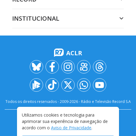
INSTITUCIONAL
ACLR
Todos os direitos reservados - 2009-
2026
- Rádio e Televisão Record S.A
Utilizamos cookies e tecnologia para
CARREIRA
FALE CONOSCO
PRIVACIDADE
aprimorar sua experiência de navegação de
TERMOS E CONDIÇÕES DE USO
acordo com o
Aviso de Privacidade
.