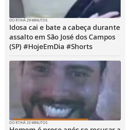
DO R7
/
HÁ 29 MINUTOS
Idosa cai e bate a cabeça durante
assalto em São José dos Campos
(SP) #HojeEmDia #Shorts
DO R7
/
HÁ 33 MINUTOS
Homem é preso após se recusar a