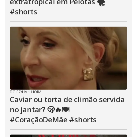
extratropical em Pelotas 🌪️
#shorts
DO R7
/
HÁ 1 HORA
Caviar ou torta de climão servida
no jantar? 🫢🔥🍽️
#CoraçãoDeMãe #shorts