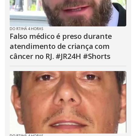
DO R7
/
HÁ 4 HORAS
Falso médico é preso durante
atendimento de criança com
câncer no RJ. #JR24H #Shorts
DO R7
/
HÁ 4 HORAS