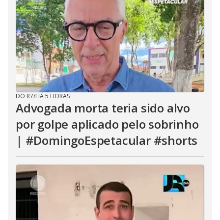
DO R7
/
HÁ 5 HORAS
Advogada morta teria sido alvo
por golpe aplicado pelo sobrinho
| #DomingoEspetacular #shorts