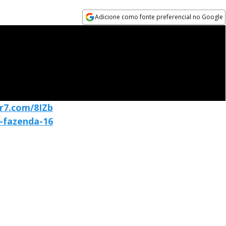
Adicione como fonte preferencial no Google
Opens in new window
/r7.com/8IZb
a-fazenda-16