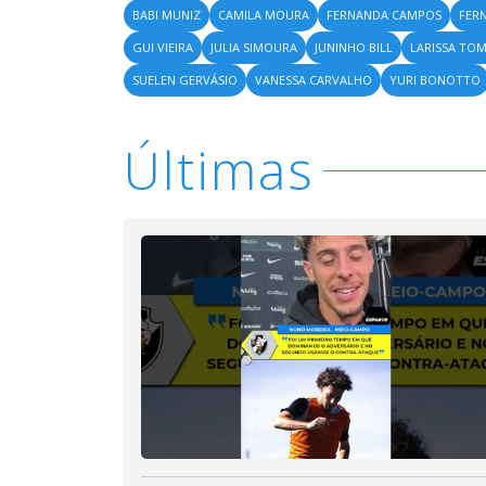
BABI MUNIZ
CAMILA MOURA
FERNANDA CAMPOS
FER
GUI VIEIRA
JULIA SIMOURA
JUNINHO BILL
LARISSA TOM
SUELEN GERVÁSIO
VANESSA CARVALHO
YURI BONOTTO
Últimas