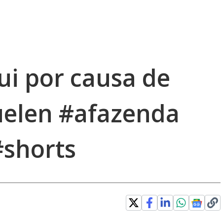
ui por causa de
uelen #afazenda
shorts