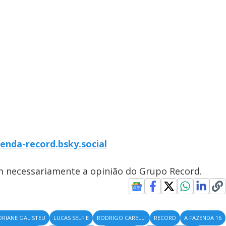
zenda-record.bsky.social
em necessariamente a opinião do Grupo Record.
DRIANE GALISTEU
LUCAS SELFIE
RODRIGO CARELLI
RECORD
A FAZENDA 16