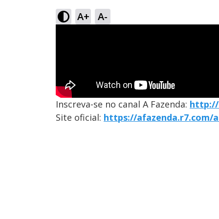
A+
A-
Inscreva-se no canal A Fazenda:
http:/
Site oficial:
https://afazenda.r7.com/