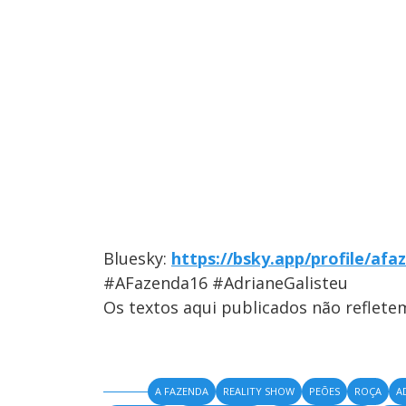
Bluesky:
https://bsky.app/profile/afa
#AFazenda16 #AdrianeGalisteu
Os textos aqui publicados não reflet
A FAZENDA
REALITY SHOW
PEÕES
ROÇA
A