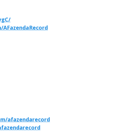
vgC/
m/AFazendaRecord
om/afazendarecord
afazendarecord