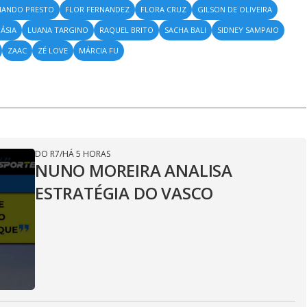
NANDO PRESTO
FLOR FERNANDEZ
FLORA CRUZ
GILSON DE OLIVEIRA
ÁSIA
LUANA TARGINO
RAQUEL BRITO
SACHA BALI
SIDNEY SAMPAIO
ZAAC
ZÉ LOVE
MÁRCIA FU
DO R7
/
HÁ 5 HORAS
NUNO MOREIRA ANALISA
ESTRATÉGIA DO VASCO