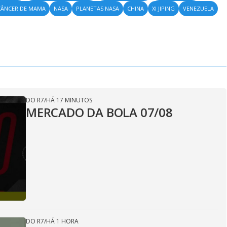
CÂNCER DE MAMA
NASA
PLANETAS NASA
CHINA
XI JIPING
VENEZUELA
DO R7
/
HÁ 17 MINUTOS
MERCADO DA BOLA 07/08
DO R7
/
HÁ 1 HORA