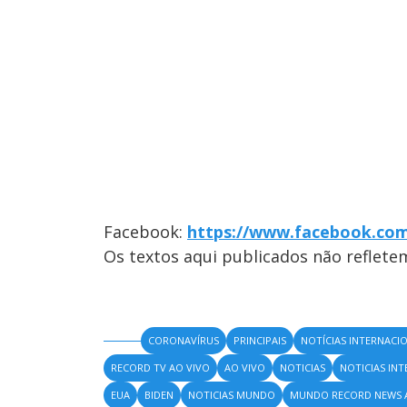
Facebook:
https://www.facebook.co
Os textos aqui publicados não reflet
CORONAVÍRUS
PRINCIPAIS
NOTÍCIAS INTERNACI
RECORD TV AO VIVO
AO VIVO
NOTICIAS
NOTICIAS IN
EUA
BIDEN
NOTICIAS MUNDO
MUNDO RECORD NEWS 