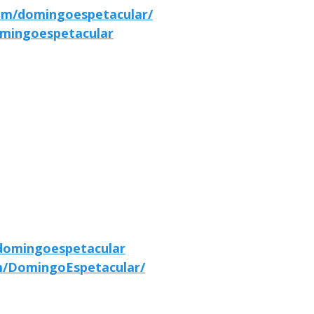
om/domingoespetacular/
mingoespetacular
domingoespetacular
m/DomingoEspetacular/