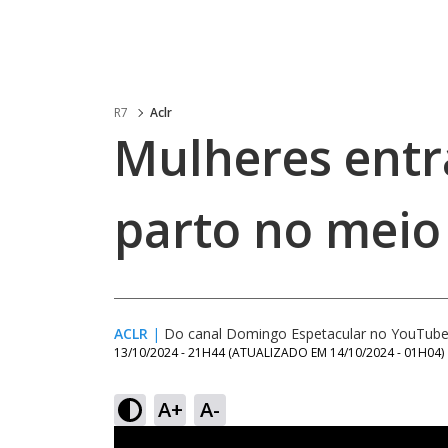
R7
Aclr
Mulheres entr
parto no meio
ACLR
|
Do canal Domingo Espetacular no YouTub
13/10/2024 - 21H44
(ATUALIZADO EM
14/10/2024 - 01H04
)
A+
A-