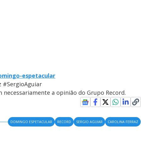
domingo-espetacular
 #SergioAguiar
em necessariamente a opinião do Grupo Record.
DOMINGO ESPETACULAR
RECORD
SERGIO AGUIAR
CAROLINA FERRAZ