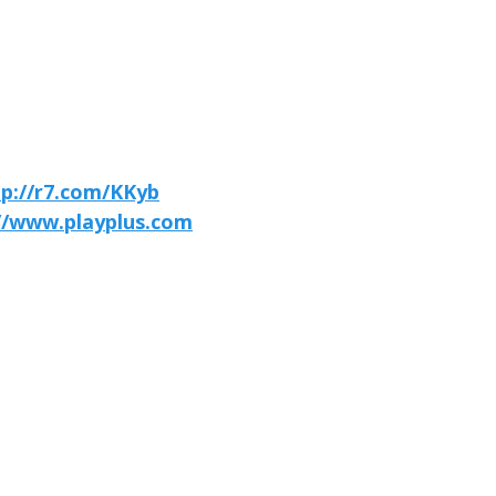
tp://r7.com/KKyb
//www.playplus.com