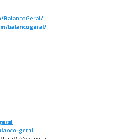
/BalancoGeral/
om/balancogeral/
geral
alanco-geral
#HoraDaVenenosa