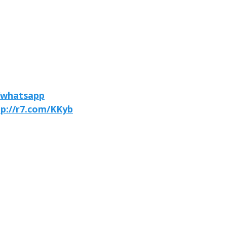
/whatsapp
tp://r7.com/KKyb