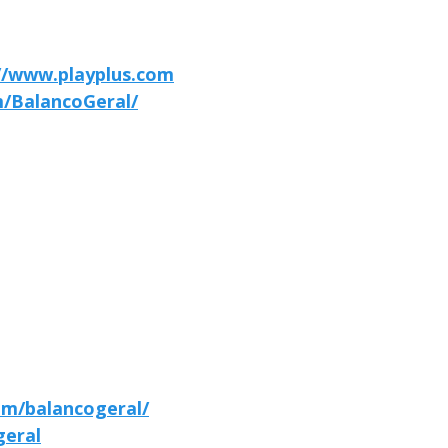
//www.playplus.com
/BalancoGeral/
om/balancogeral/
geral