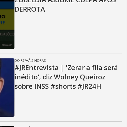
DERROTA
DO R7
/
HÁ 5 HORAS
#JREntrevista | 'Zerar a fila será
inédito', diz Wolney Queiroz
sobre INSS #shorts #JR24H