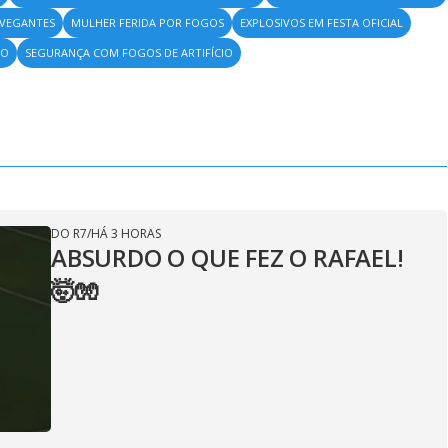
AVEGANTES
MULHER FERIDA POR FOGOS
EXPLOSIVOS EM FESTA OFICIAL
NO
SEGURANÇA COM FOGOS DE ARTIFÍCIO
DO R7
/
HÁ 3 HORAS
ABSURDO O QUE FEZ O RAFAEL!
🤯🧤