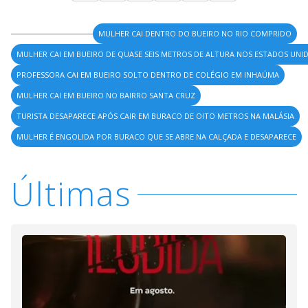
MULHER CAI DENTRO DO BUEIRO NO RIO COMPRIDO
MULHER CAI EM BUEIRO DE QUASE SEIS METROS DE ALTURA NOS ESTADOS UNI
PROFESSORA CAI EM BUEIRO SOLTO DENTRO DE COLÉGIO EM INHAÚMA
MULHER CAI EM BUEIRO NO BAIRRO SANTA CRUZ
TURISTA DESAPARECE APÓS CAIR EM BURACO DE OITO METROS NA MALÁSIA
MULHER É ENGOLIDA POR BURACO QUE SE ABRE NA CALÇADA E DESAPARECE
Últimas