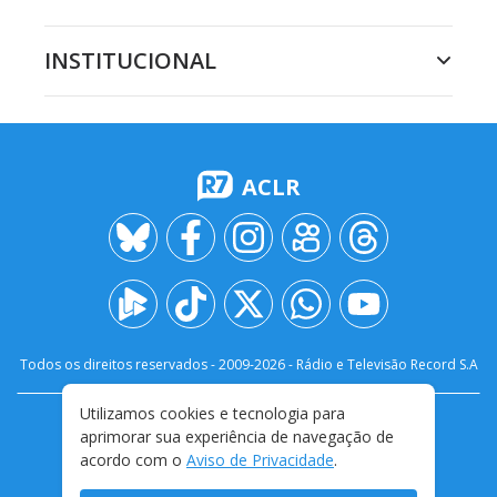
INSTITUCIONAL
ACLR
Todos os direitos reservados - 2009-
2026
- Rádio e Televisão Record S.A
Utilizamos cookies e tecnologia para
CARREIRA
FALE CONOSCO
PRIVACIDADE
aprimorar sua experiência de navegação de
TERMOS E CONDIÇÕES DE USO
acordo com o
Aviso de Privacidade
.