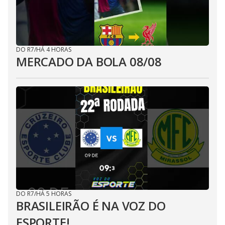
DO R7
/
HÁ 4 HORAS
MERCADO DA BOLA 08/08
DO R7
/
HÁ 5 HORAS
BRASILEIRÃO É NA VOZ DO
ESPORTE!