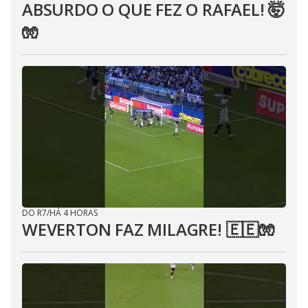
ABSURDO O QUE FEZ O RAFAEL! 🤯
🧤
DO R7
/
HÁ 4 HORAS
WEVERTON FAZ MILAGRE! 🇪🇪🧤