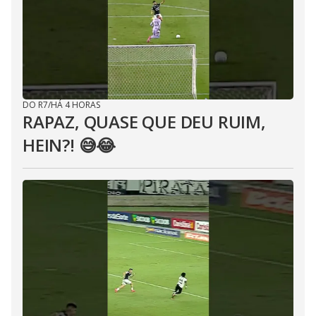
DO R7
/
HÁ 4 HORAS
RAPAZ, QUASE QUE DEU RUIM,
HEIN?! 😅😂⁣