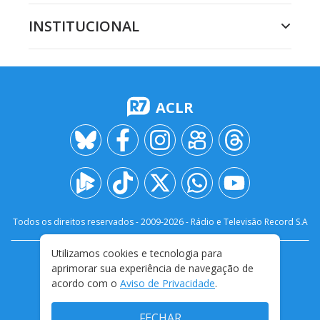
INSTITUCIONAL
ACLR
Todos os direitos reservados - 2009-
2026
- Rádio e Televisão Record S.A
Utilizamos cookies e tecnologia para
CARREIRA
FALE CONOSCO
PRIVACIDADE
aprimorar sua experiência de navegação de
TERMOS E CONDIÇÕES DE USO
acordo com o
Aviso de Privacidade
.
FECHAR