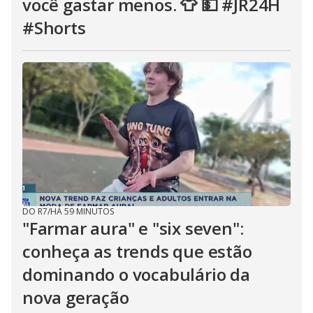
você gastar menos. 👕 💵 #JR24H
#Shorts
DO R7
/
HÁ 59 MINUTOS
"Farmar aura" e "six seven":
conheça as trends que estão
dominando o vocabulário da
nova geração