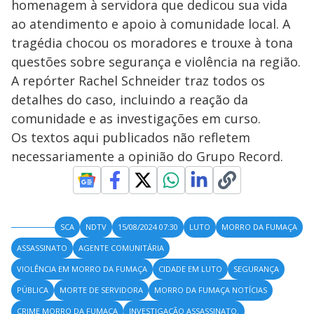
homenagem à servidora que dedicou sua vida
ao atendimento e apoio à comunidade local. A
tragédia chocou os moradores e trouxe à tona
questões sobre segurança e violência na região.
A repórter Rachel Schneider traz todos os
detalhes do caso, incluindo a reação da
comunidade e as investigações em curso.
Os textos aqui publicados não refletem
necessariamente a opinião do Grupo Record.
SCA
NDTV
15/08/2024 07:30
LUTO
MORRO DA FUMAÇA
ASSASSINATO
AGENTE COMUNITÁRIA
VIOLÊNCIA EM MORRO DA FUMAÇA
CIDADE EM LUTO
SEGURANÇA
PÚBLICA
MORTE DE SERVIDORA
MORRO DA FUMAÇA NOTÍCIAS
CRIME MORRO DA FUMAÇA
INVESTIGAÇÃO ASSASSINATO.