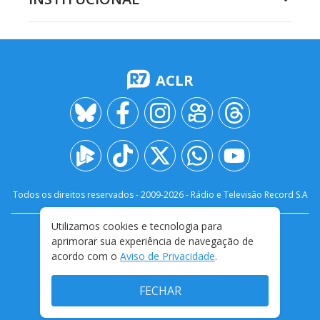
ACLR
Todos os direitos reservados - 2009-
2026
- Rádio e Televisão Record S.A
Utilizamos cookies e tecnologia para
CARREIRA
FALE CONOSCO
PRIVACIDADE
aprimorar sua experiência de navegação de
TERMOS E CONDIÇÕES DE USO
acordo com o
Aviso de Privacidade
.
FECHAR