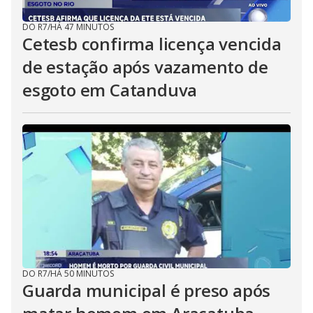
DO R7
/
HÁ 47 MINUTOS
Cetesb confirma licença vencida
de estação após vazamento de
esgoto em Catanduva
DO R7
/
HÁ 50 MINUTOS
Guarda municipal é preso após