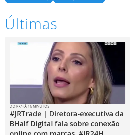
Últimas
DO R7
/
HÁ 16 MINUTOS
#JRTrade | Diretora-executiva da
BHalf Digital fala sobre conexão
online com marcas. #JR24H