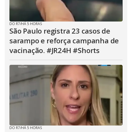
DO R7
/
HÁ 5 HORAS
São Paulo registra 23 casos de
sarampo e reforça campanha de
vacinação. #JR24H #Shorts
DO R7
/
HÁ 5 HORAS