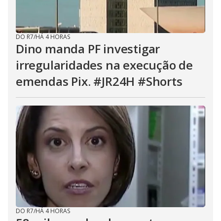
DO R7
/
HÁ 4 HORAS
Dino manda PF investigar
irregularidades na execução de
emendas Pix. #JR24H #Shorts
DO R7
/
HÁ 4 HORAS