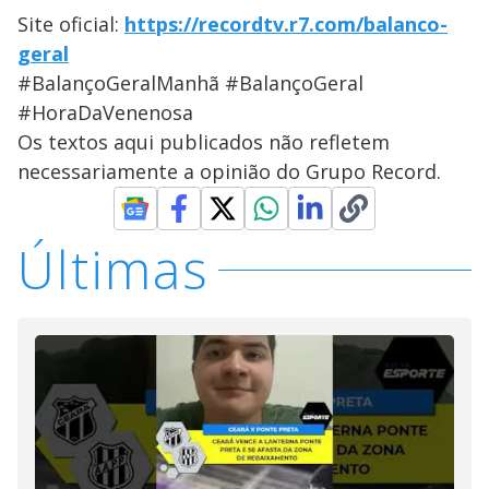
Site oficial:
https://recordtv.r7.com/balanco-
geral
#BalançoGeralManhã #BalançoGeral
#HoraDaVenenosa
Os textos aqui publicados não refletem
necessariamente a opinião do Grupo Record.
Últimas