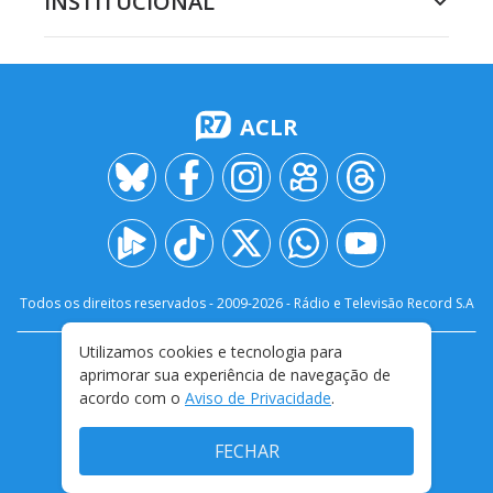
INSTITUCIONAL
ACLR
Todos os direitos reservados - 2009-
2026
- Rádio e Televisão Record S.A
Utilizamos cookies e tecnologia para
CARREIRA
FALE CONOSCO
PRIVACIDADE
aprimorar sua experiência de navegação de
TERMOS E CONDIÇÕES DE USO
acordo com o
Aviso de Privacidade
.
FECHAR