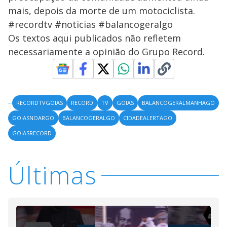
mais, depois da morte de um motociclista.
#recordtv #noticias #balancogeralgo
Os textos aqui publicados não refletem
necessariamente a opinião do Grupo Record.
RECORDTVGOIAS
RECORD
TV
GOIAS
BALANCOGERALMANHAGO
GOIASNOARGO
BALANCOGERALGO
CIDADEALERTAGO
GOIASRECORD
Últimas