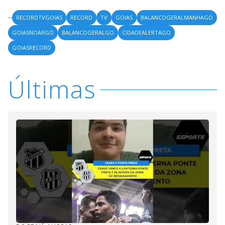
RECORDTVGOIAS
RECORD
TV
GOIAS
BALANCOGERALMANHAGO
GOIASNOARGO
BALANCOGERALGO
CIDADEALERTAGO
GOIASRECORD
Últimas