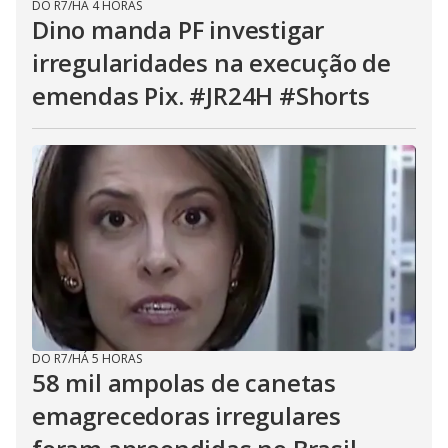
DO R7
/
HÁ 4 HORAS
Dino manda PF investigar
irregularidades na execução de
emendas Pix. #JR24H #Shorts
DO R7
/
HÁ 5 HORAS
58 mil ampolas de canetas
emagrecedoras irregulares