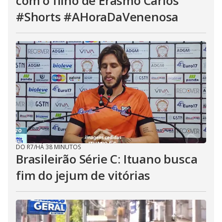
DO R7
/
HÁ 37 MINUTOS
Roberto Carlos rompe parceria
com o filho de Erasmo Carlos
#Shorts #AHoraDaVenenosa