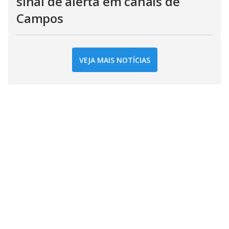
DO R7
/
HÁ 42 MINUTOS
Nível do Rio Paraíba cai e acende
sinal de alerta em canais de
Campos
VEJA MAIS NOTÍCIAS