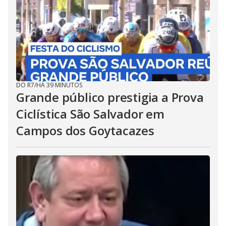
DO R7
/
HÁ 38 MINUTOS
Brasileirão Série C: Ituano busca
fim do jejum de vitórias
DO R7
/
HÁ 39 MINUTOS
Grande público prestigia a Prova
Ciclística São Salvador em
Campos dos Goytacazes