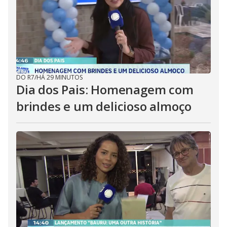
carinho em memória com a cesta
de café da manhã Amorosa
#shorts
DO R7
/
HÁ 29 MINUTOS
Dia dos Pais: Homenagem com
brindes e um delicioso almoço