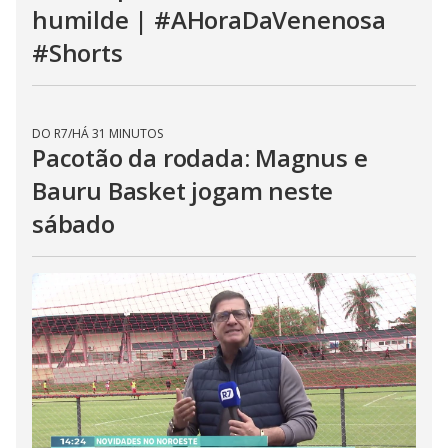
DO R7
/
HÁ 31 MINUTOS
Davi Lucca, filho de Neymar,
revela quem o ensinou a ser
humilde | #AHoraDaVenenosa
#Shorts
DO R7
/
HÁ 31 MINUTOS
Pacotão da rodada: Magnus e
Bauru Basket jogam neste
sábado