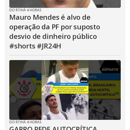
DO R7
/
HÁ 4 HORAS
Mauro Mendes é alvo de
operação da PF por suposto
desvio de dinheiro público
#shorts #JR24H
DO R7
/
HÁ 4 HORAS
GARRO PEDE AUTOCRÍTICA