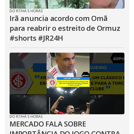
DO R7
/
HÁ 5 HORAS
Irã anuncia acordo com Omã
para reabrir o estreito de Ormuz
#shorts #JR24H
DO R7
/
HÁ 5 HORAS
MERCADO FALA SOBRE
IMPORTÂNCIA DO JOGO CONTRA