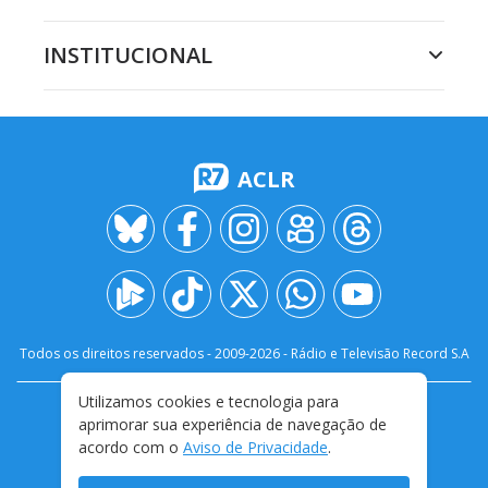
INSTITUCIONAL
ACLR
Todos os direitos reservados - 2009-
2026
- Rádio e Televisão Record S.A
Utilizamos cookies e tecnologia para
CARREIRA
FALE CONOSCO
PRIVACIDADE
aprimorar sua experiência de navegação de
TERMOS E CONDIÇÕES DE USO
acordo com o
Aviso de Privacidade
.