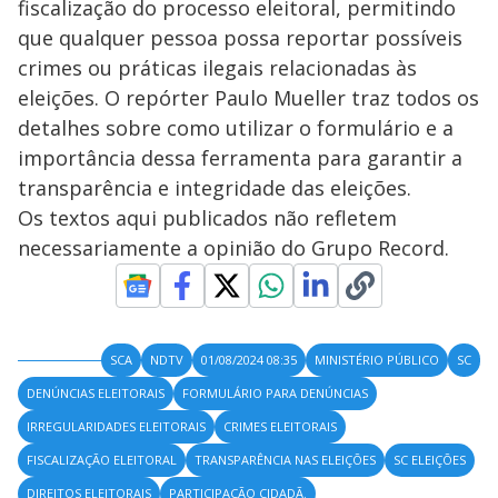
fiscalização do processo eleitoral, permitindo
que qualquer pessoa possa reportar possíveis
crimes ou práticas ilegais relacionadas às
eleições. O repórter Paulo Mueller traz todos os
detalhes sobre como utilizar o formulário e a
importância dessa ferramenta para garantir a
transparência e integridade das eleições.
Os textos aqui publicados não refletem
necessariamente a opinião do Grupo Record.
SCA
NDTV
01/08/2024 08:35
MINISTÉRIO PÚBLICO
SC
DENÚNCIAS ELEITORAIS
FORMULÁRIO PARA DENÚNCIAS
IRREGULARIDADES ELEITORAIS
CRIMES ELEITORAIS
FISCALIZAÇÃO ELEITORAL
TRANSPARÊNCIA NAS ELEIÇÕES
SC ELEIÇÕES
DIREITOS ELEITORAIS
PARTICIPAÇÃO CIDADÃ.