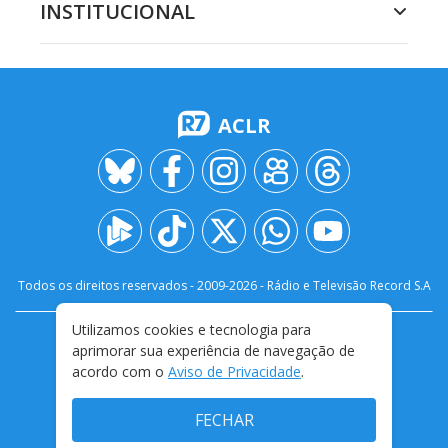
INSTITUCIONAL
ACLR
Todos os direitos reservados - 2009-
2026
- Rádio e Televisão Record S.A
Utilizamos cookies e tecnologia para
CARREIRA
FALE CONOSCO
PRIVACIDADE
aprimorar sua experiência de navegação de
TERMOS E CONDIÇÕES DE USO
acordo com o
Aviso de Privacidade
.
FECHAR