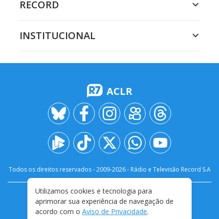
RECORD
INSTITUCIONAL
ACLR
Todos os direitos reservados - 2009-
2026
- Rádio e Televisão Record S.A
Utilizamos cookies e tecnologia para
CARREIRA
FALE CONOSCO
PRIVACIDADE
aprimorar sua experiência de navegação de
TERMOS E CONDIÇÕES DE USO
acordo com o
Aviso de Privacidade
.