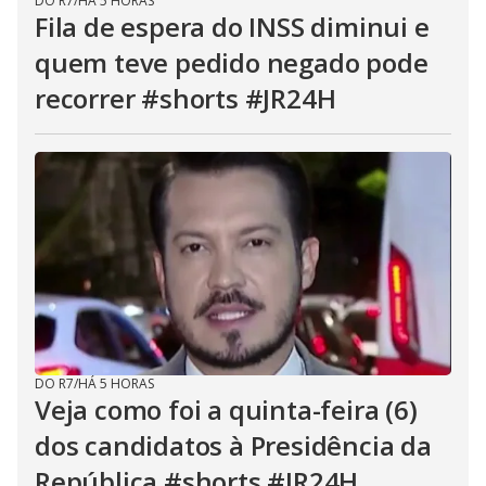
DO R7
/
HÁ 5 HORAS
Fila de espera do INSS diminui e
quem teve pedido negado pode
recorrer #shorts #JR24H
DO R7
/
HÁ 5 HORAS
Veja como foi a quinta-feira (6)
dos candidatos à Presidência da
República #shorts #JR24H