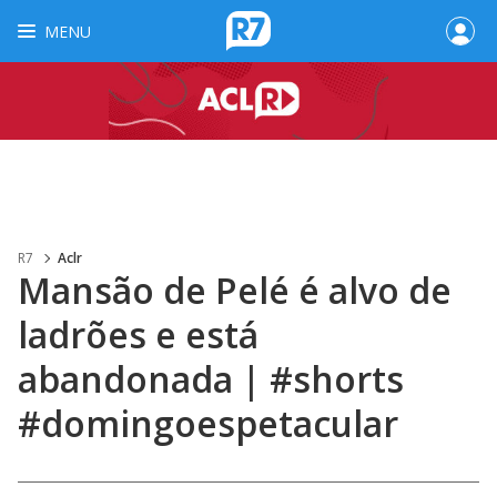
MENU
R7
Aclr
Mansão de Pelé é alvo de
ladrões e está
abandonada | #shorts
#domingoespetacular