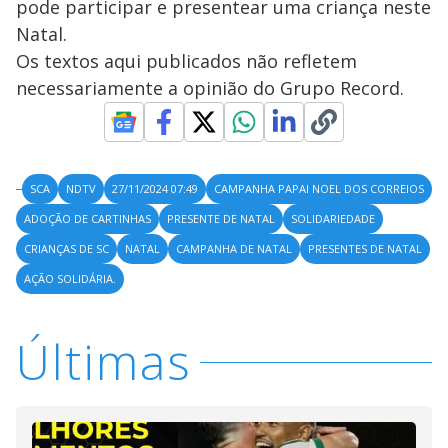
pode participar e presentear uma criança neste
Natal.
Os textos aqui publicados não refletem
necessariamente a opinião do Grupo Record.
SCA
NDTV
27/11/2024 07:49
CAMPANHA PAPAI NOEL DOS CORREIOS
ADOÇÃO DE CARTINHAS
PRESENTE DE NATAL
SOLIDARIEDADE
CRIANÇAS DE SC
NATAL
CAMPANHA DE NATAL
PRESENTES DE NATAL
AÇÃO SOLIDÁRIA.
Últimas