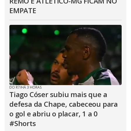
REMO E ATLÉTICO-MG FICAM NO
EMPATE
DO R7
/
HÁ 3 HORAS
Tiago Cóser subiu mais que a
defesa da Chape, cabeceou para
o gol e abriu o placar, 1 a 0
#Shorts