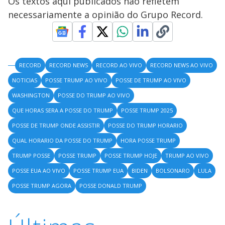
Os textos aqui publicados não refletem
necessariamente a opinião do Grupo Record.
RECORD
RECORD NEWS
RECORD AO VIVO
RECORD NEWS AO VIVO
NOTICIAS
POSSE TRUMP AO VIVO
POSSE DE TRUMP AO VIVO
WASHINGTON
POSSE DO TRUMP AO VIVO
QUE HORAS SERA A POSSE DO TRUMP
POSSE TRUMP 2025
POSSE DE TRUMP ONDE ASSISTIR
POSSE DO TRUMP HORARIO
QUAL HORARIO DA POSSE DO TRUMP
HORA POSSE TRUMP
TRUMP POSSE
POSSE TRUMP
POSSE TRUMP HOJE
TRUMP AO VIVO
POSSE EUA AO VIVO
POSSE TRUMP EUA
BIDEN
BOLSONARO
LULA
POSSE TRUMP AGORA
POSSE DONALD TRUMP