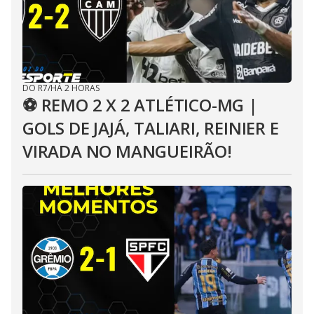
DO R7
/
HÁ 2 HORAS
⚽ REMO 2 X 2 ATLÉTICO-MG |
GOLS DE JAJÁ, TALIARI, REINIER E
VIRADA NO MANGUEIRÃO!