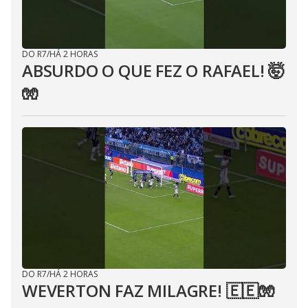
DO R7
/
HÁ 2 HORAS
ABSURDO O QUE FEZ O RAFAEL! 🤯
🧤
DO R7
/
HÁ 2 HORAS
WEVERTON FAZ MILAGRE! 🇪🇪🧤