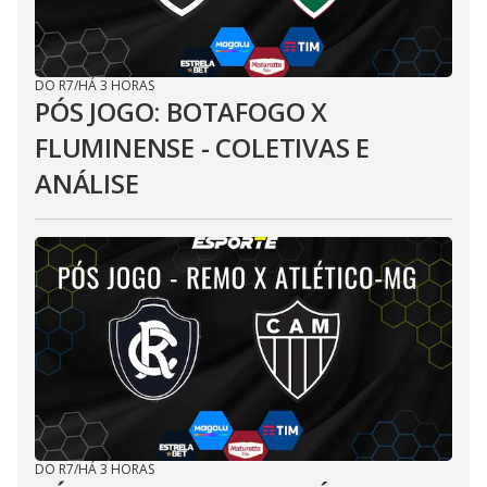
DO R7
/
HÁ 3 HORAS
PÓS JOGO: BOTAFOGO X
FLUMINENSE - COLETIVAS E
ANÁLISE
DO R7
/
HÁ 3 HORAS