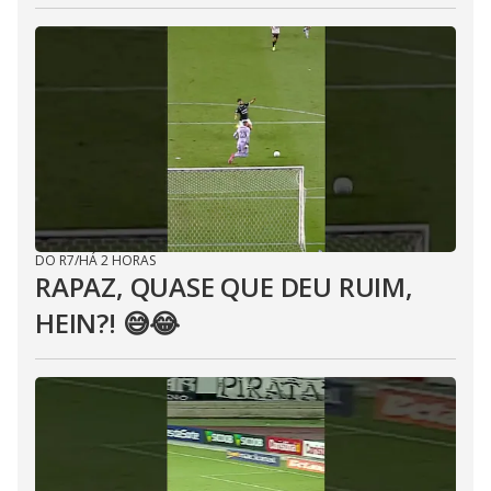
DO R7
/
HÁ 2 HORAS
RAPAZ, QUASE QUE DEU RUIM,
HEIN?! 😅😂⁣