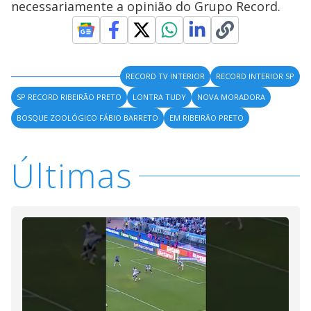
necessariamente a opinião do Grupo Record.
RECORD TV INTERIOR
RECORD INTERIOR SP
SP RECORD RIBEIRÃO PRETO
LONTRA TUDY
NOVA MORADORA
BOSQUE ZOOLÓGICO FÁBIO BARRETO
EM RIBEIRÃO PRETO
Últimas