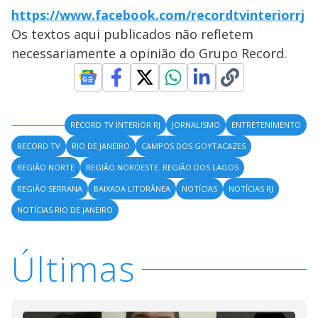
https://www.facebook.com/recordtvinteriorrj
Os textos aqui publicados não refletem
necessariamente a opinião do Grupo Record.
RECORD TV INTERIOR RJ
JORNALISMO
ENTRETENIMENTO
RECORD TV
RIO DE JANEIRO
CAMPOS DOS GOYTACAZES
REGIÃO NORTE
REGIÃO NOROESTE. REGIÃO DOS LAGOS
REGIÃO SERRANA
BAIXADA LITORÂNEA
NOTÍCIAS
NOTÍCIAS RJ
NOTÍCIAS RIO DE JANEIRO
Últimas