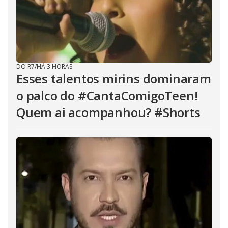
DO R7
/
HÁ 3 HORAS
Esses talentos mirins dominaram
o palco do #CantaComigoTeen!
Quem ai acompanhou? #Shorts