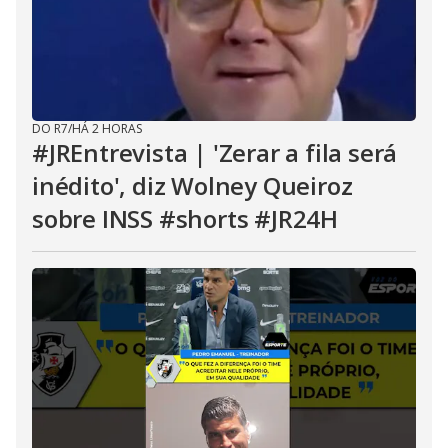
DO R7
/
HÁ 2 HORAS
#JREntrevista | 'Zerar a fila será
inédito', diz Wolney Queiroz
sobre INSS #shorts #JR24H