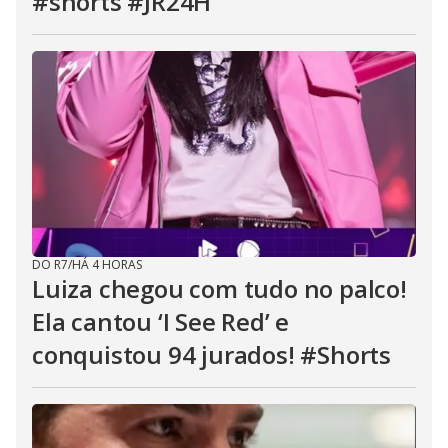
#shorts #JR24H
DO R7
/
HÁ 4 HORAS
Luiza chegou com tudo no palco!
Ela cantou ‘I See Red’ e
conquistou 94 jurados! #Shorts