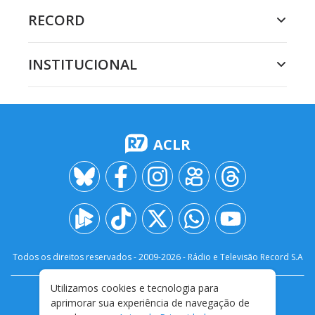
RECORD
INSTITUCIONAL
ACLR
Todos os direitos reservados - 2009-
2026
- Rádio e Televisão Record S.A
Utilizamos cookies e tecnologia para
CARREIRA
FALE CONOSCO
PRIVACIDADE
aprimorar sua experiência de navegação de
TERMOS E CONDIÇÕES DE USO