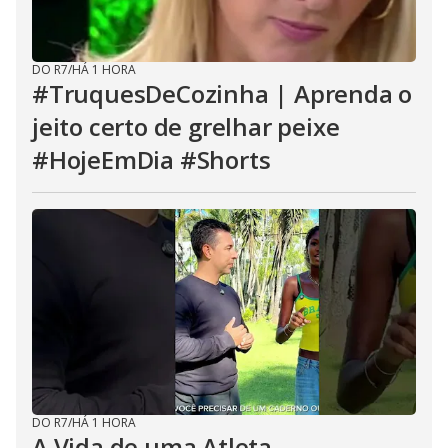
DO R7
/
HÁ 1 HORA
#TruquesDeCozinha | Aprenda o
jeito certo de grelhar peixe
#HojeEmDia #Shorts
DO R7
/
HÁ 1 HORA
A Vida de uma Atleta