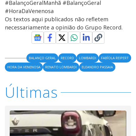
#BalançoGeralManhã #BalançoGeral
#HoraDaVenenosa
Os textos aqui publicados não refletem
necessariamente a opinião do Grupo Record.
BALANÇO GERAL
RECORD
LOMBARDI
FABÍOLA REIPERT
HORA DA VENENOSA
RENATO LOMBARDI
ELEANDRO PASSAIA
Últimas