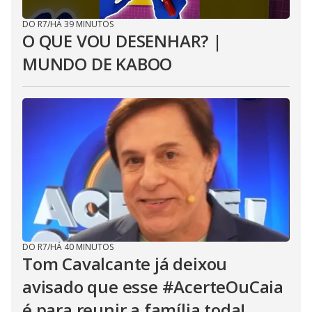
DO R7
/
HÁ 39 MINUTOS
O QUE VOU DESENHAR? |
MUNDO DE KABOO
DO R7
/
HÁ 40 MINUTOS
Tom Cavalcante já deixou
avisado que esse #AcerteOuCaia
é para reunir a família toda!