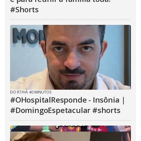
#Shorts
DO R7
/
HÁ 40 MINUTOS
#OHospitalResponde - Insônia |
#DomingoEspetacular #shorts