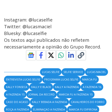
Instagram: @lucaselfie
Twitter: @lucasmaciel
Bluesky: @lucaselfie
Os textos aqui publicados não refletem
necessariamente a opinião do Grupo Record.
LUCAS SELFIE
SELFIE SERVICE
LUCAS MACIEL
ENTREVISTA LUCAS SELFIE
PROGRAMA LUCAS SELFIE
MARCIA FU
KALLY FONSECA
KALLY E BLACK
KALLY A FAZENDA
A FAZENDA 16
A FAZENDA 15
JORNAL DA RECORD
MARCIA FU A FAZENDA 15
CASO DO ACASO
KALLY BEBADA A FAZENDA
CAVALHEIROS DO FORRO
ROÇA A FAZENDA
ELIMINAÇAO A FAZENDA
MARCIA FU DIPIRONA