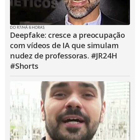
DO R7
/
HÁ 6 HORAS
Deepfake: cresce a preocupação
com vídeos de IA que simulam
nudez de professoras. #JR24H
#Shorts