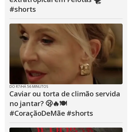
#shorts
DO R7
/
HÁ 56 MINUTOS
Caviar ou torta de climão servida
no jantar? 🫢🔥🍽️
#CoraçãoDeMãe #shorts