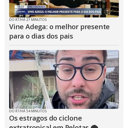
DO R7
/
HÁ 27 MINUTOS
Vine Adega: o melhor presente
para o dias dos pais
DO R7
/
HÁ 54 MINUTOS
Os estragos do ciclone
extratropical em Pelotas 🌪️