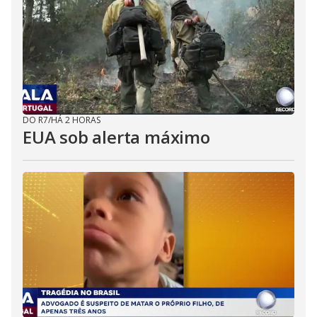
DO R7
/
HÁ 2 HORAS
EUA sob alerta máximo