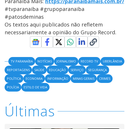
Paranaíba Mais:
https://paranaibamais.com.br/
#tvparanaiba #grupoparanaiba
#patosdeminas
Os textos aqui publicados não refletem
necessariamente a opinião do Grupo Record.
TV PARANAÍBA
NOTÍCIAS
JORNALISMO
RECORD TV
UBERLÂNDIA
REPORTAGENS
SAÚDE
EDUCAÇÃO
SERVIÇO
SEGURANÇA
POLÍTICA
ECONOMIA
INFORMAÇÃO
MINAS GERAIS
CRIMES
POLÍCIA
ESTILO DE VIDA
Últimas