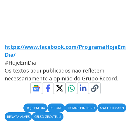
https://www.facebook.com/ProgramaHojeEm
Dia/
#HojeEmDia
Os textos aqui publicados não refletem
necessariamente a opinião do Grupo Record.
HOJE EM DIA
RECORD
TICIANE PINHEIRO
ANA HICKMANN
RENATA ALVES
CELSO ZECATELLI