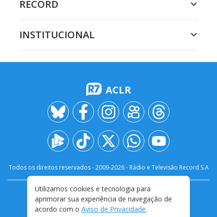
RECORD
INSTITUCIONAL
ACLR
Todos os direitos reservados - 2009-
2026
- Rádio e Televisão Record S.A
Utilizamos cookies e tecnologia para
CARREIRA
FALE CONOSCO
PRIVACIDADE
aprimorar sua experiência de navegação de
TERMOS E CONDIÇÕES DE USO
acordo com o
Aviso de Privacidade
.