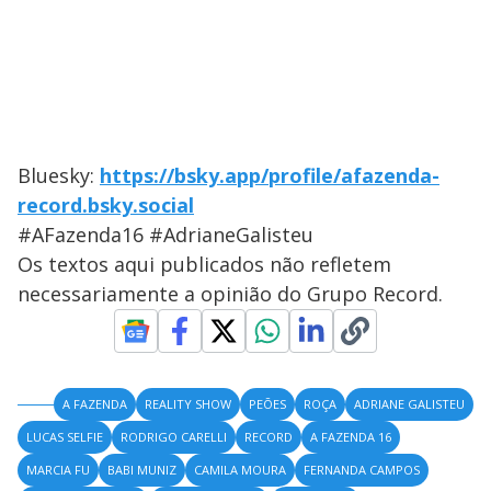
Bluesky:
https://bsky.app/profile/afazenda-
record.bsky.social
#AFazenda16 #AdrianeGalisteu
Os textos aqui publicados não refletem
necessariamente a opinião do Grupo Record.
A FAZENDA
REALITY SHOW
PEÕES
ROÇA
ADRIANE GALISTEU
LUCAS SELFIE
RODRIGO CARELLI
RECORD
A FAZENDA 16
MARCIA FU
BABI MUNIZ
CAMILA MOURA
FERNANDA CAMPOS