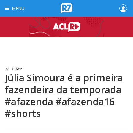
MENU
R7
Aclr
Júlia Simoura é a primeira
fazendeira da temporada
#afazenda #afazenda16
#shorts