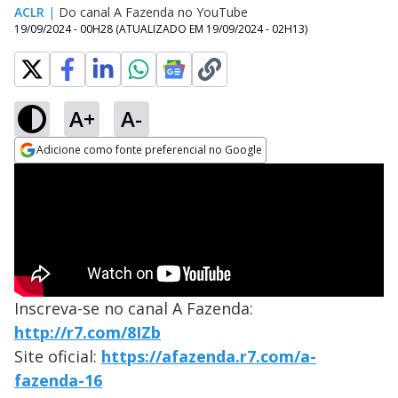
ACLR
|
Do canal A Fazenda no YouTube
19/09/2024 - 00H28
(ATUALIZADO EM
19/09/2024 - 02H13
)
A+
A-
Adicione como fonte preferencial no Google
Opens in new window
Inscreva-se no canal A Fazenda:
http://r7.com/8IZb
Site oficial:
https://afazenda.r7.com/a-
fazenda-16