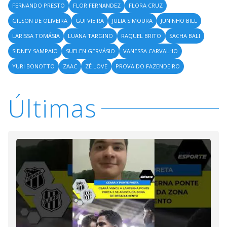
FERNANDO PRESTO
FLOR FERNANDEZ
FLORA CRUZ
GILSON DE OLIVEIRA
GUI VIEIRA
JULIA SIMOURA
JUNINHO BILL
LARISSA TOMÁSIA
LUANA TARGINO
RAQUEL BRITO
SACHA BALI
SIDNEY SAMPAIO
SUELEN GERVÁSIO
VANESSA CARVALHO
YURI BONOTTO
ZAAC
ZÉ LOVE
PROVA DO FAZENDEIRO
Últimas