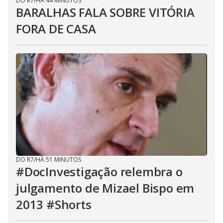
DO R7
/
HÁ 44 MINUTOS
BARALHAS FALA SOBRE VITÓRIA
FORA DE CASA
DO R7
/
HÁ 51 MINUTOS
#DocInvestigação relembra o
julgamento de Mizael Bispo em
2013 #Shorts