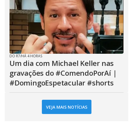
DO R7
/
HÁ 4 HORAS
Um dia com Michael Keller nas
gravações do #ComendoPorAí |
#DomingoEspetacular #shorts
VEJA MAIS NOTÍCIAS