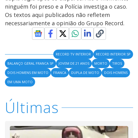
ninguém foi preso e a Polícia investiga o caso.
Os textos aqui publicados não refletem
necessariamente a opinião do Grupo Record.
RECORD TV INTERIOR
RECORD INTERIOR SP
BALANÇO GERAL FRANCA SP
JOVEM DE 21 ANOS
MORTO
TIROS
DOIS HOMENS EM MOTO
FRANCA
DUPLA DE MOTO
DOIS HOMENS
EM UMA MOTO
Últimas