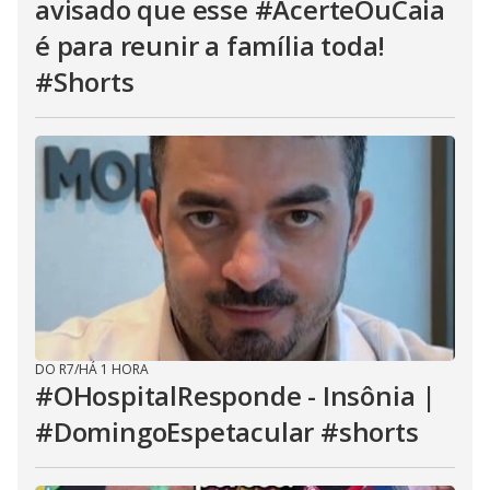
avisado que esse #AcerteOuCaia
é para reunir a família toda!
#Shorts
DO R7
/
HÁ 1 HORA
#OHospitalResponde - Insônia |
#DomingoEspetacular #shorts