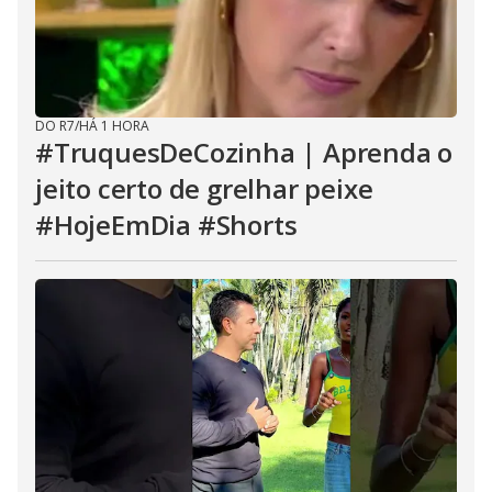
DO R7
/
HÁ 1 HORA
#TruquesDeCozinha | Aprenda o
jeito certo de grelhar peixe
#HojeEmDia #Shorts