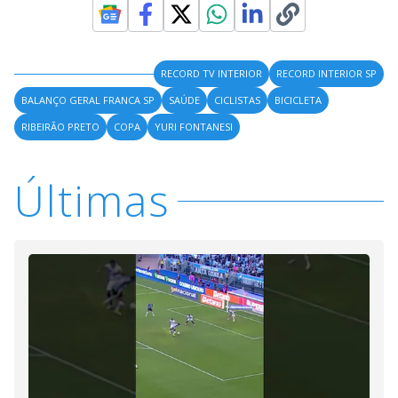
RECORD TV INTERIOR
RECORD INTERIOR SP
BALANÇO GERAL FRANCA SP
SAÚDE
CICLISTAS
BICICLETA
RIBEIRÃO PRETO
COPA
YURI FONTANESI
Últimas