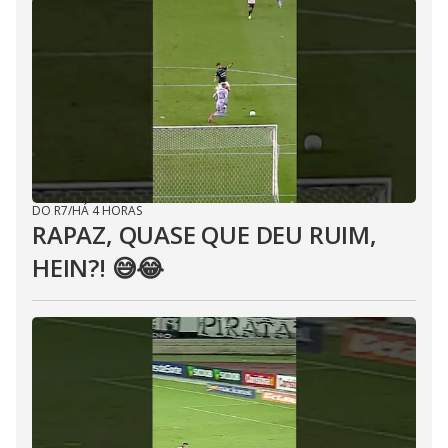
DO R7
/
HÁ 4 HORAS
RAPAZ, QUASE QUE DEU RUIM,
HEIN?! 😅😂⁣