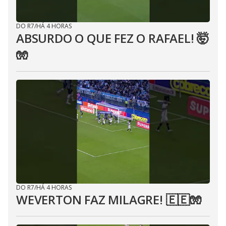
DO R7
/
HÁ 4 HORAS
ABSURDO O QUE FEZ O RAFAEL! 🤯
🧤
DO R7
/
HÁ 4 HORAS
WEVERTON FAZ MILAGRE! 🇪🇪🧤