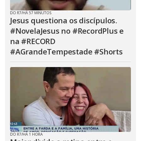
DO R7
/
HÁ 57 MINUTOS
Jesus questiona os discípulos.
#NovelaJesus no #RecordPlus e
na #RECORD
#AGrandeTempestade #Shorts
DO R7
/
HÁ 1 HORA