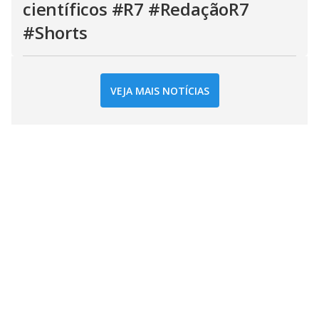
científicos #R7 #RedaçãoR7
#Shorts
VEJA MAIS NOTÍCIAS