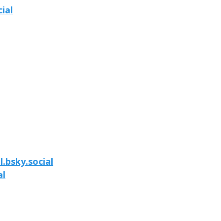
ial
l.bsky.social
al