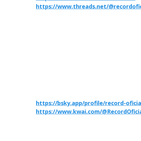
https://www.threads.net/@recordofic
https://bsky.app/profile/record-oficia
https://www.kwai.com/@RecordOfici