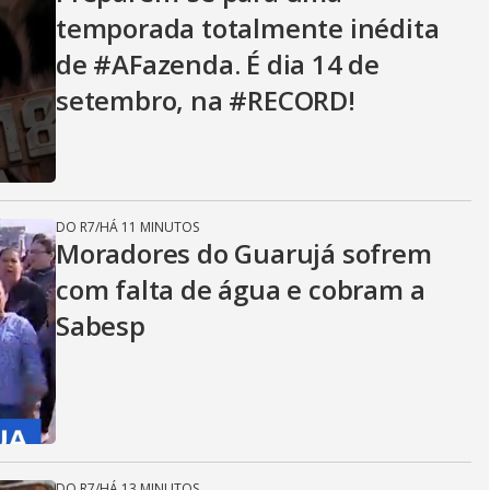
temporada totalmente inédita
de #AFazenda. É dia 14 de
setembro, na #RECORD!
DO R7
/
HÁ 11 MINUTOS
Moradores do Guarujá sofrem
com falta de água e cobram a
Sabesp
DO R7
/
HÁ 13 MINUTOS