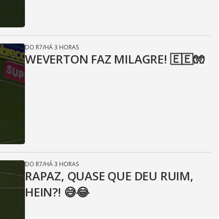
DO R7
/
HÁ 3 HORAS
WEVERTON FAZ MILAGRE! 🇪🇪🧤
DO R7
/
HÁ 3 HORAS
RAPAZ, QUASE QUE DEU RUIM,
HEIN?! 😅😂⁣