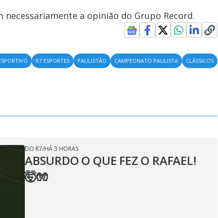
em necessariamente a opinião do Grupo Record.
ESPORTIVO
R7 ESPORTES
PAULISTÃO
CAMPEONATO PAULISTA
CLÁSSICOS
DO R7
/
HÁ 3 HORAS
ABSURDO O QUE FEZ O RAFAEL!
🤯🧤