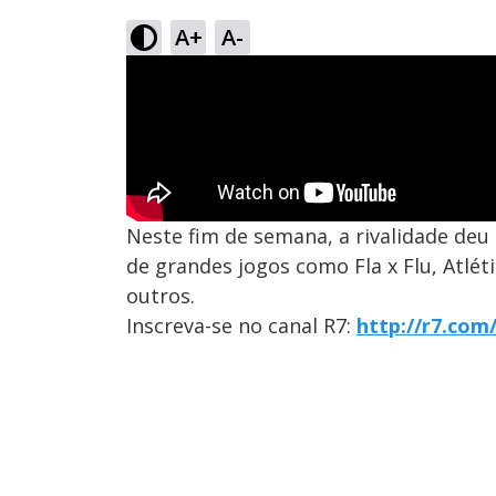
A+
A-
Neste fim de semana, a rivalidade deu 
de grandes jogos como Fla x Flu, Atlét
outros.
Inscreva-se no canal R7:
http://r7.com