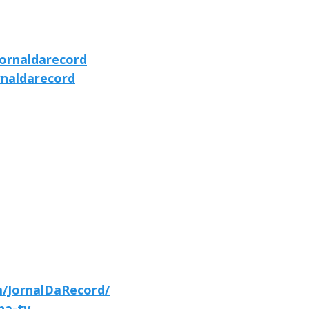
ornaldarecord
rnaldarecord
/JornalDaRecord/
-na-tv