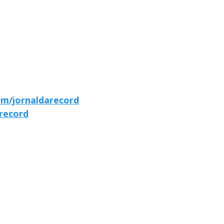
om/jornaldarecord
arecord