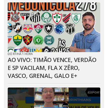
DO R7
/
HÁ 1 HORA
AO VIVO: TIMÃO VENCE, VERDÃO
E SP VACILAM, FLA X ZÊRO,
VASCO, GRENAL, GALO E+