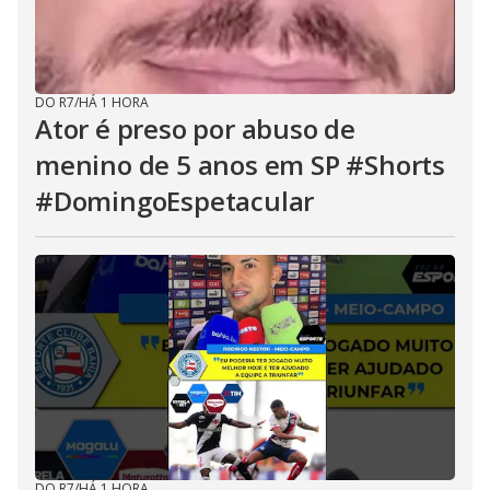
DO R7
/
HÁ 1 HORA
Ator é preso por abuso de
menino de 5 anos em SP #Shorts
#DomingoEspetacular
DO R7
/
HÁ 1 HORA