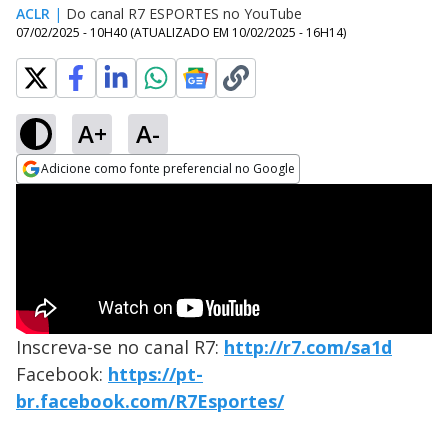
ACLR
|
Do canal R7 ESPORTES no YouTube
07/02/2025 - 10H40
(ATUALIZADO EM
10/02/2025 - 16H14
)
A+
A-
Adicione como fonte preferencial no Google
Opens in new window
Inscreva-se no canal R7:
http://r7.com/sa1d
Facebook:
https://pt-
br.facebook.com/R7Esportes/