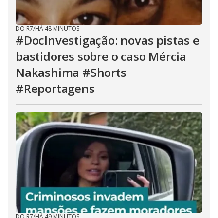
DO R7
/
HÁ 48 MINUTOS
#DocInvestigação: novas pistas e
bastidores sobre o caso Mércia
Nakashima #Shorts
#Reportagens
DO R7
/
HÁ 49 MINUTOS